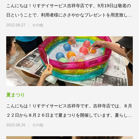
こんにちは！りすデイサービス吉祥寺店です。9月19日は敬老の
日ということで、利用者様にささやかなプレゼントを用意致しま
した
2022.09.27
その他
夏まつり
こんにちは！りすデイサービス吉祥寺です。吉祥寺店では、８月
２２日から８月２６日まで夏まつりを開催しています。夏らしく
ビニー
2022.08.26
その他