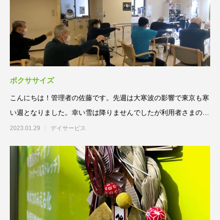
ボクササイズ
こんにちは！管理者の佐藤です。先週は大寒波の影響で東京も寒
い週となりました。幸い雪は降りませんでしたが利用者さまのお
宅でも水道管が
2023.01.29
デイサービス