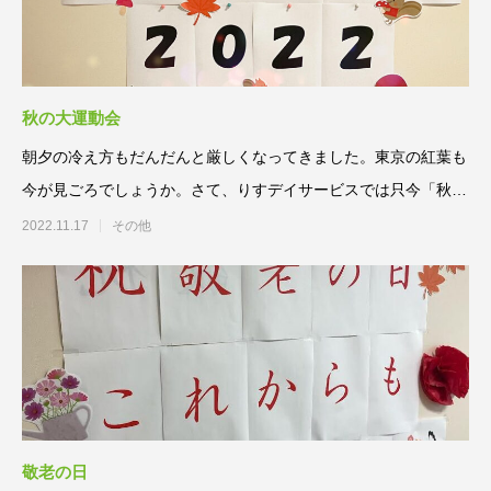
秋の大運動会
朝夕の冷え方もだんだんと厳しくなってきました。東京の紅葉も
今が見ごろでしょうか。さて、りすデイサービスでは只今「秋の
大運動会202
2022.11.17
その他
敬老の日