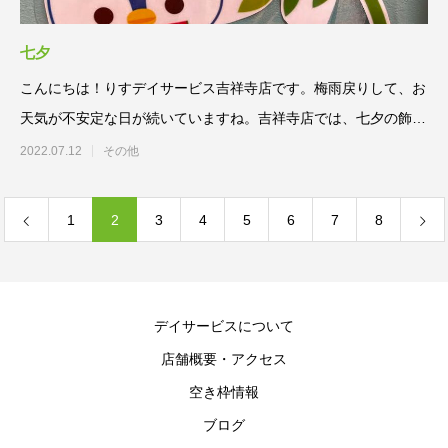
七夕
こんにちは！りすデイサービス吉祥寺店です。梅雨戻りして、お
天気が不安定な日が続いていますね。吉祥寺店では、七夕の飾り
付けを
2022.07.12
その他
1
2
3
4
5
6
7
8
デイサービスについて
店舗概要・アクセス
空き枠情報
ブログ