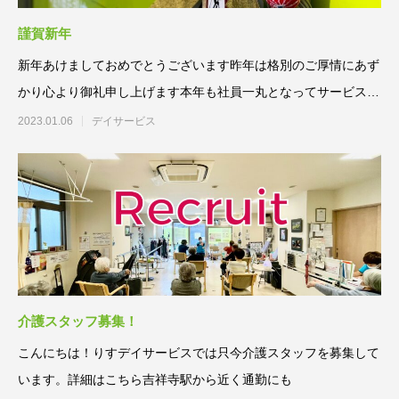
謹賀新年
新年あけましておめでとうございます昨年は格別のご厚情にあず
かり心より御礼申し上げます本年も社員一丸となってサービス向
上に精励する所
2023.01.06
デイサービス
介護スタッフ募集！
こんにちは！りすデイサービスでは只今介護スタッフを募集して
います。詳細はこちら吉祥寺駅から近く通勤にも