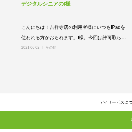
デジタルシニアのI様
こんにちは！吉祥寺店の利用者様にいつもIPadを
使われる方がおられます。I様。今回は許可取らせ
て頂き、ブログへ登場させて頂
2021.06.02
その他
デイサービスに